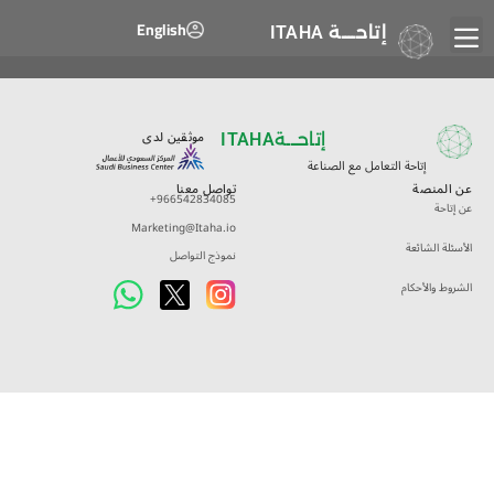
English
إتاحــــة
ITAHA
موثقين لدى
إتاحـــة
ITAHA
إتاحة التعامل مع الصناعة
عن المنصة
تواصل معنا
+966542834085
عن إتاحة
Marketing@Itaha.io
الأسئلة الشائعة
نموذج التواصل
الشروط والأحكام