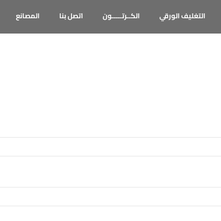
التغليف الورقي
الكــرتـــــون
اتصل بنا
المصانع