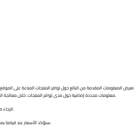
نعرض المعلومات المقدمة من البائع حول توافر المنتجات المباعة على الموقع 
معلومات محددة إضافية حول مدى توافر المنتجات. خلال معالجة الطلب، سنخبر المشتري من خلال البريد الإلكتروني في أقرب وقت ممكن حول ما إذا كان أي من المنتجات التي طلبها غير متوفرة وسنعيد المبالغ في حال تم دفع ثمنها.
الرجاء ملاحظة أنه ما لم ينص على غير ذلك على الموقع الإلكتروني، فإن تواريخ التوصيل المتعلقة هي مجرد تقديرات، وهذه التقديرات ليست مضمونة ولا يجب الاعتماد عليها.
سنؤكد الأسعار عند قيامنا بمعالجة طلب المشتري. إذا كنا قد ارتكبنا خطأ، فقد نقوم إما بالتواصل مع المشتري قبل الشحن للتأكد مما إذا كان يرغب في شراء المنتج بالسعر الصحيح أو بإلغاء طلبه.