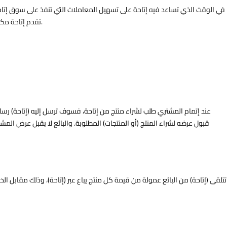
تقدم إتاحة مكاناً للبائعين والمشترين لمناقشة وإنهاء المعاملات. وبناءً على ذلك، فإن العقد المبرم عند انتهاء بيع هذه المنتجات الخاصة بالأطراف الثالثة يكون بين المشتري والبائع.
عند إتمام المشتري طلب لشراء منتج من إتاحة، فسوف ترسل إليه (إتاحة) رسالة عب
قبول عرضه لشراء المنتج (أو المنتجات) المطلوبة. والبائع لا يقبل عرض المشت
تتلقى (إتاحة) من البائع عمولة من قيمة كل منتج يباع عبر (إتاحة)، وذلك مقابل