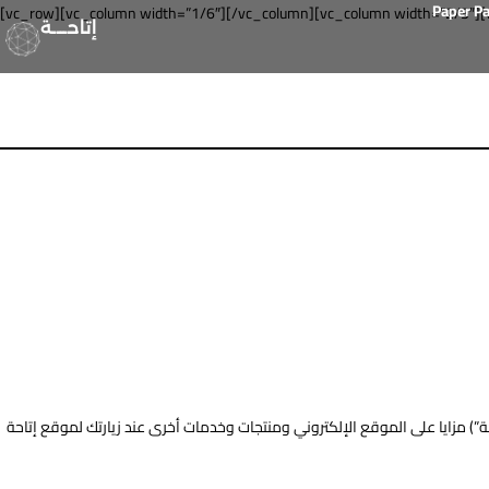
Paper P
[vc_row][vc_column width=”1/6″][/vc_column][vc_column width=”2/3″][
إتاحــــة
ات أخرى عند زيارتك لموقع إتاحة (Itaha.io) (“الموقع الإلكتروني”) أو الشراء منه، أو البيع عبره، أو عند استخدام منتجات أو خدمات إتاحة، أو عند استخدام