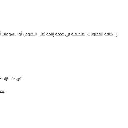
إن كافة المحتويات المتضمنة في خدمة إتاحة (مثل النصوص أو الرسومات أو ال
شريطة التزامك بشروط الاستخدام هذه وشروط الخدمة السارية ودفع أي رسوم ذات علاقة، تمنحك إتاحة أو مقدمو المحتوى الخاص بإتاحة رخصة محدودة لاستخدام خدمات إتاحة.
يجوز لك استخدام خدمات إتاحة على النحو الذي يسمح به القانون فقط. تنتهي التراخيص الممنوحة من قبل إتاحة إذا لم تلتزم بشروط الاستخدام هذه أو أي شروط خدمة.