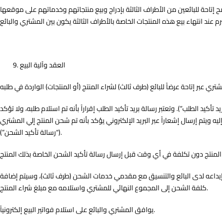
للبائعين من الأطراف الثالثة بإدراج وبيع منتجاتهم وخدماتهم على موقعها (Itaha.io). في الوقت الذي تساعد فيه إتاحة على تسهيل المعاملات التي تنفذ على سوق إتاحة الإلكتروني، فإنها ليست مشترياً أو بائعاً للسلع التي يبيعها البائع.
العقد وآلية البيع
يد الطلب”). وتعتبر رسالة بريد تأكيد الطلب إقراراً بأنه تم استلام طلبه، ولا تؤكد
ه ويتم إرسال إشعاراً عبر البريد الإلكتروني يؤكد بأنه تم شحن المنتج إلي المشتري
(“رسالة تأكيد الشحن”).
 وإيداعه لدى البائع والتنسيق مع مقدمي خدمات الشحن (طرف ثالث)، وسيتم إضافة
كلفة الشحن إلى المجموع النهائي للمشتري واستلامه مع مبلغ شراء المنتج.
يوافق المشتري والبائع على استلام فواتير البيع إلكترونياً.