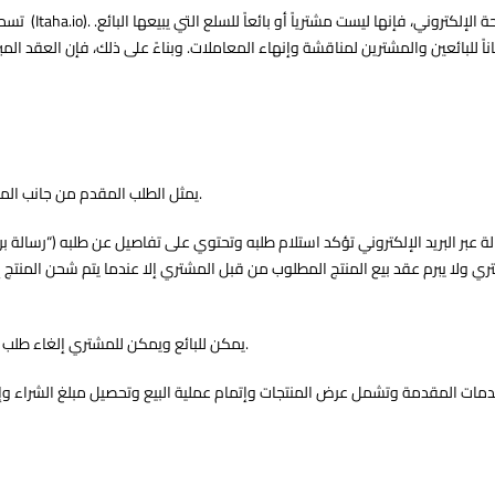
تسمح إتاحة 
يمثل الطلب المقدم من جانب المشتري عبر إتاحة عرضاً للبائع (طرف ثالث) لشراء المنتج (أو المنتجات) الواردة في طلبه.
ر البريد الإلكتروني تؤكد استلام طلبه وتحتوي على تفاصيل عن طلبه (“رسالة بريد تأك
ري ولا يبرم عقد بيع المنتج المطلوب من قبل المشتري إلا عندما يتم شحن المنتج إلي
يمكن للبائع ويمكن للمشتري إلغاء طلب المنتج دون تكلفة في أي وقت قبل إرسال رسالة تأكيد الشحن الخاصة بذلك المنتج.
 الخدمات المقدمة وتشمل عرض المنتجات وإتمام عملية البيع وتحصيل مبلغ الشراء