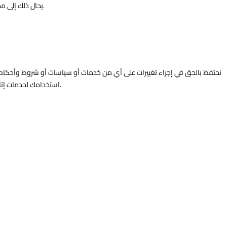
الخدمات التي تقدم أو توزع بواسطة إتاحة (Itaha.io) (يشار إليها للأغراض الخاصة بهذا البند باسم “النزاع”)، يحال ذلك إلى محاكم المملكة العربية السعودية المختصة لتسوية ذلك النزاع.
نحتفظ بالحق في إجراء تغييرات على أي من خدمات أو سياسات أو شروط وأحكام
استخدامك لخدمات إتاحة. وفي حالة بطلان أو إلغاء أو عدم سريان أي من شروط الاستخدام هذه لأي سبب من الأسباب، يعتبر ذلك الشرط مستقلاً ولا يؤثر على صحة أو سريان بقية الشروط.