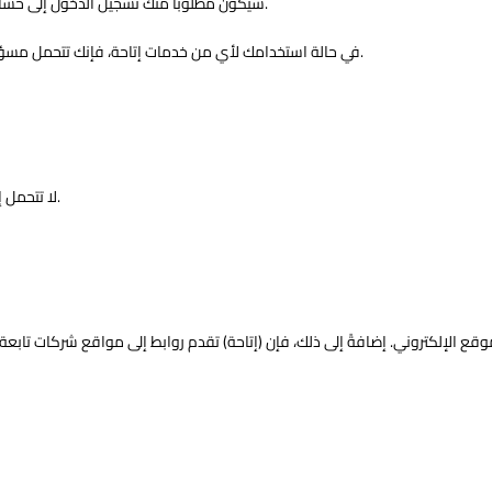
سيكون مطلوباً منك تسجيل الدخول إلى حسابك لاستخدام خدمات إتاحة واختيار وسيلة دفع (للمشتري) أو وسيلة تحصيل (للبائع).
في حالة استخدامك لأي من خدمات إتاحة، فإنك تتحمل مسؤولية المحافظة على سرية حسابك وكلمة المرور وتقييد عملية الوصول إلى حسابك.
لا تتحمل إتاحة أي التزام أو مسؤولية بخصوص أي محتوى تقوم أنت أو أي طرف ثالث بنشره.
موقع الإلكتروني. إضافةً إلى ذلك، فإن (إتاحة) تقدم روابط إلى مواقع شركات تابع