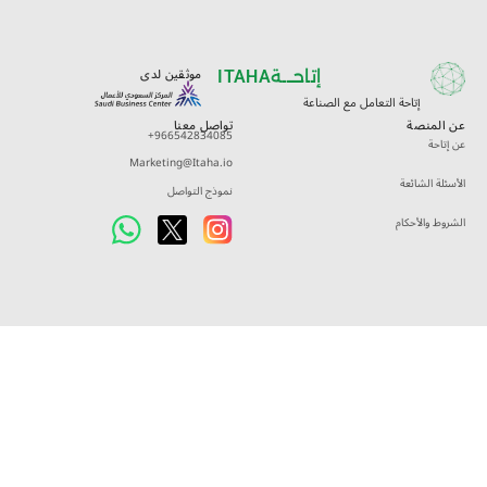
موثقين لدى
إتاحـــة
ITAHA
إتاحة التعامل مع الصناعة
عن المنصة
تواصل معنا
+966542834085
عن إتاحة
Marketing@Itaha.io
الأسئلة الشائعة
نموذج التواصل
الشروط والأحكام